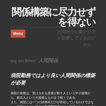
関係構築に尽力せず
を得ない
Skip to content
人間同士の繋がり方
Menu
が影響してくるのだ
から。
tag archives:
人間関係
病院勤務ではより良い人間関係の構築
が必要
病院の規模は、受け入れる患者が数十人という中小規模か
ら、数百人という大規模なものまで様々である。
また、病院には一つの診療科だけが存在しているわけではな