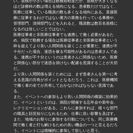
い。規模が小さい場合は数種類程度だが、規模が大きくなる
ほど診療科の数は増える傾向になる。患者数だけではなく、
医療に従事している職員の数も多くなる傾向にある。直接医
療に従事するわけではない裏方の業務を行っている事務や、
管理部門、清掃部門などを入れると、職員数は数百名規模に
なるのは珍しいことではない。
医療従事者と非医療従事者でも連携して働く必要があるた
め、病院で勤務する場合は医療従事者と非医療従事者という
枠を超えてより良い人間関係を築くことが重要だ。連携が不
十分だった場合、迷惑を被る可能性があるのは患者さんであ
る。連携が不十分というのは患者さんに関係ないため、医療
と関係ない部分で迷惑を掛けない配慮を意識することが大切
だ。
より良い人間関係を築くためには、まず患者さんを第一に考
える意識の共有がポイントとなるだろう。これは、医療機関
で働く者の全てが共有しておかなければならない意識であ
る。
また、イベントへの参加もより良い人間関係の構築に効果的
だ。イベントというのは、病院が開催する忘年会や新年会、
レクリエーションがある。これらに参加すれば、様々な部門
の職員と顔見知りになれるため、仕事に良い影響を及ぼす。
また、地域のお祭りに参加する行動についても、同じ医療機
関で働く者と打ち解けるための良い機会の一つと言えるだろ
う。イベントには積極的に参加して欲しいと思う。